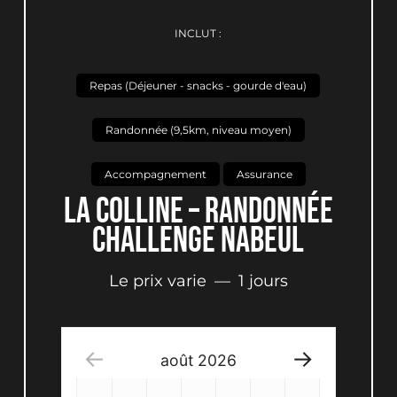
INCLUT :
Repas (Déjeuner - snacks - gourde d'eau)
Randonnée (9,5km, niveau moyen)
Accompagnement
Assurance
LA COLLINE – RANDONNÉE
CHALLENGE NABEUL
Le prix varie
1 jours
août
2026