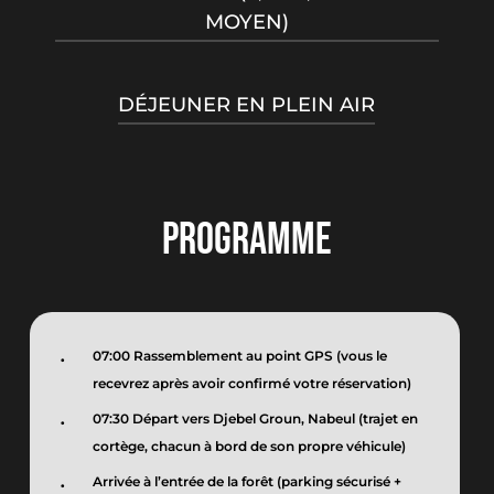
MOYEN)
En randonnant, les participants
DÉJEUNER EN PLEIN AIR
découvrent les environs de plus
près et s’imprègnent des énergies
Préparé sur le feu de camp par
du site naturel visité. Tout comme
notre chef cuisinier
le trekking, c’est un excellent
PROGRAMME
moyen de dépasser ses limites.
07:00 Rassemblement au point GPS (vous le
recevrez après avoir confirmé votre réservation)
07:30 Départ vers Djebel Groun, Nabeul (trajet en
cortège, chacun à bord de son propre véhicule)
Arrivée à l’entrée de la forêt (parking sécurisé +