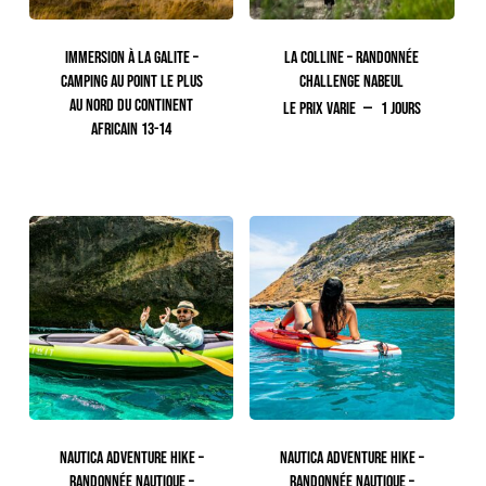
Votre panier est vide.
IMMERSION À LA GALITE –
LA COLLINE – RANDONNÉE
CAMPING AU POINT LE PLUS
CHALLENGE NABEUL
AU NORD DU CONTINENT
Le prix varie
1 jours
AFRICAIN 13-14
600.00
TTC
NAUTICA ADVENTURE HIKE –
NAUTICA ADVENTURE HIKE –
RANDONNÉE NAUTIQUE –
RANDONNÉE NAUTIQUE –