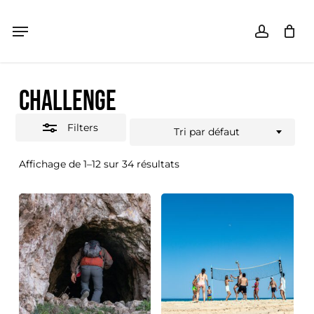
Skip
Menu
Menu
accoun
Close
Panier
Close
Cart
to
Filters
main
CHALLENGE
content
Filters
Tri par défaut
Affichage de 1–12 sur 34 résultats