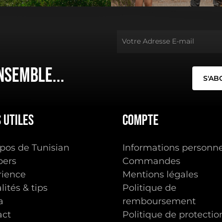
nsemble...
s
utiles
Compte
pos de Tunisian
Informations personne
ers
Commandes
rience
Mentions légales
lités & tips
Politique de
a
remboursement
Sous-total :
act
Politique de protectio