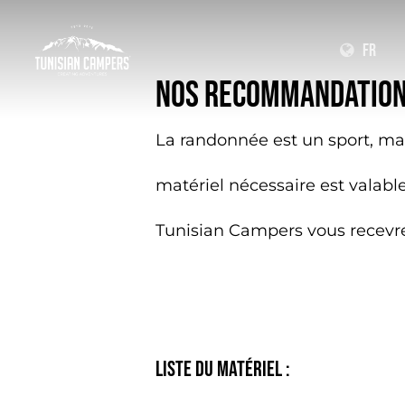
Skip
F
R
to
NOS RECOMMANDATIO
main
La randonnée est un sport, mais
EN
content
AR
matériel nécessaire est valabl
Tunisian Campers vous recevre
LISTE DU MATÉRIEL :