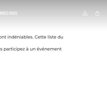
Men
Close
account
OMMES-NOUS
Cart
ont indéniables. Cette liste du
ous participez à un événement