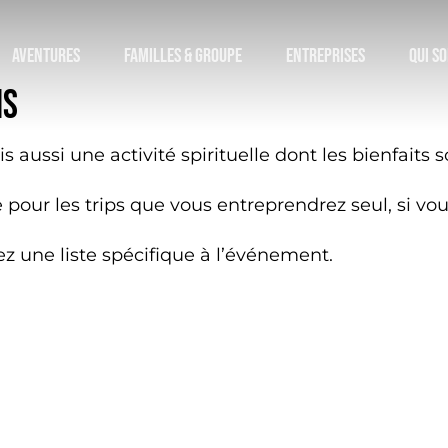
Panier
AVENTURES
FAMILLES & GROUPE
ENTREPRISES
QUI S
NS
 aussi une activité spirituelle dont les bienfaits s
e pour les trips que vous entreprendrez seul, si v
z une liste spécifique à l’événement.