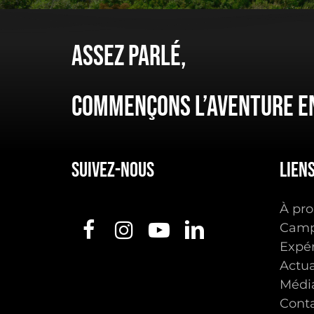
Assez
parlé,
Commençons
l’aventure
e
Suivez-nous
Lien
À pro
Camp
Expé
Actua
Médi
Cont