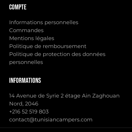
Compte
Informations personnelles
Commandes
Mentions légales
Politique de remboursement
Politique de protection des données
personnelles
Informations
14 Avenue de Syrie 2 étage Ain Zaghouan
Nord, 2046
Sous-total :
0.00
TTC
+216 ‭52 519 803‬
contact@tunisiancampers.com
Voir Le Panier
Commander