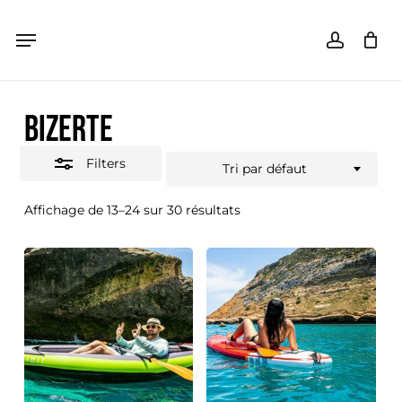
Skip
Menu
Menu
accoun
Close
Panier
Close
Cart
to
Filters
main
BIZERTE
content
Filters
Tri par défaut
Affichage de 13–24 sur 30 résultats