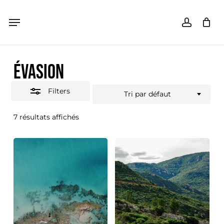
Skip
Menu
Menu
accoun
Close
Panier
Close
Cart
to
Filters
main
ÉVASION
content
Filters
Tri par défaut
7 résultats affichés