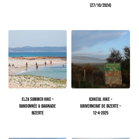
(27/10/2024)
105.00
TTC
ELZA SUMMER HIKE –
ICHKEUL HIKE –
RANDONNÉE & BAIGNADE
GOUVERNERAT DE BIZERTE –
BIZERTE
12-4-2025
105.00
TTC
65.00
TTC