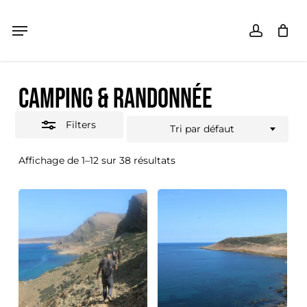
Skip
Menu
Menu
accoun
Close
Panier
Close
Cart
to
Filters
main
Camping & Randonnée
content
Filters
Tri par défaut
Affichage de 1–12 sur 38 résultats