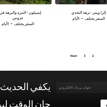
إلزا وينتر - نزهة التحدي
إبسيلون – التنزه والنزهة في
عروس
السعر يختلف
1أيام
السعر يختلف
1أيام
1
Next
3
2
يكفي
الحديث!
حان
الوقت
لبد