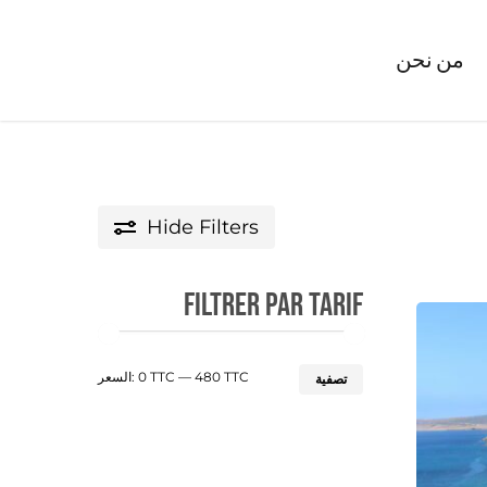
من نحن
Hide
Filters
Filtrer par tarif
أدنى
أعلى
480 TTC
—
0 TTC
السعر:
تصفية
سعر
سعر