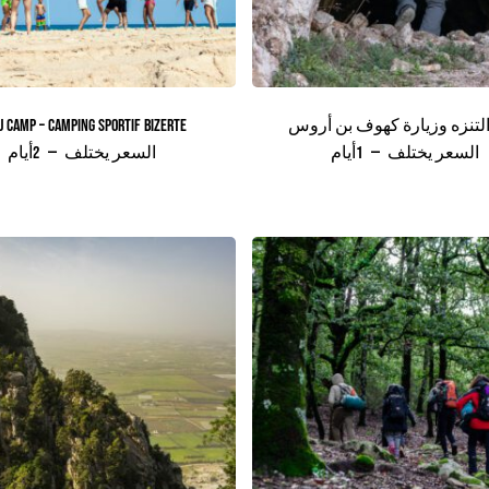
- التنزه وزيارة كهوف بن أروس
U CAMP – CAMPING SPORTIF BIZERTE
السعر يختلف
1أيام
السعر يختلف
2أيام
يات.