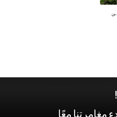
 بن
ء
مغامرتنا
معًا