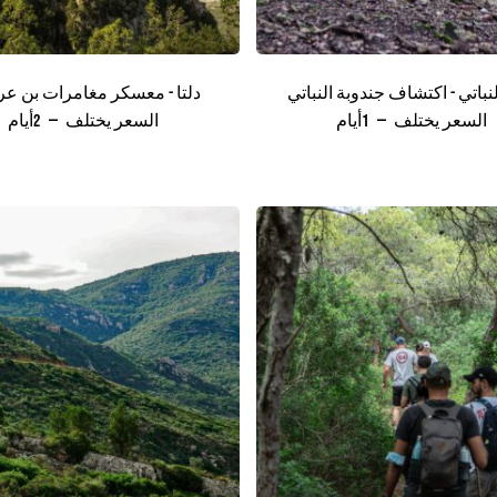
لنباتي - اكتشاف جندوبة النباتي
دلتا - معسكر مغامرات بن 
السعر يختلف
1أيام
السعر يختلف
2أيام