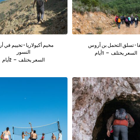
فا - تسلق التحمل بن آروس
مخيم أكيولاريا – تخييم في 
النسور
السعر يختلف
1أيام
السعر يختلف
2أيام