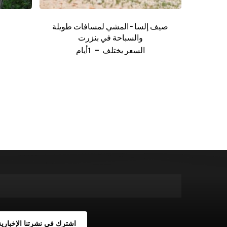
صيف إلسا – المشي لمسافات طويلة
والسباحة في بنزرت
السعر يختلف
1أيام