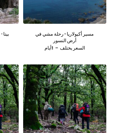
مسير أكيولاريا – رحلة مشي في
بيتا 
أرض النسور
السعر يختلف
1أيام
لا توجد منتجات في سلة المشتر