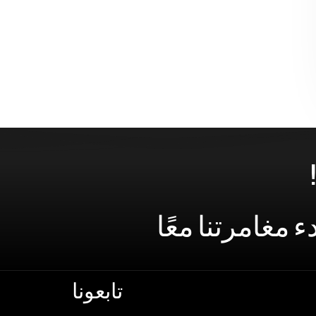
ء
مغامرتنا
معًا
تابعونا