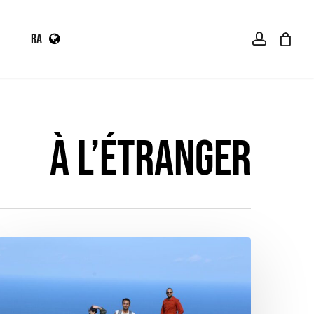
Menu
Ski
Close
صفحة التسوق
account
R
A
Cart
t
mai
FR
conten
EN
À L’ÉTRANGER